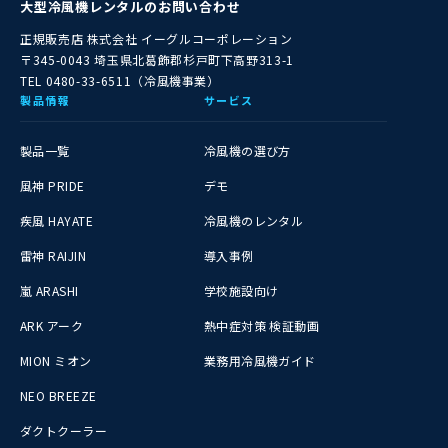
大型冷風機レンタルのお問い合わせ
正規販売店
株式会社 イーグルコーポレーション
〒345-0043 埼玉県北葛飾郡杉戸町下高野313-1
TEL 0480-33-6511（冷風機事業）
製品情報
サービス
製品一覧
冷風機の選び方
風神 PRIDE
デモ
疾風 HAYATE
冷風機のレンタル
雷神 RAIJIN
導入事例
嵐 ARASHI
学校施設向け
ARK アーク
熱中症対策 検証動画
MION ミオン
業務用冷風機ガイド
NEO BREEZE
ダクトクーラー