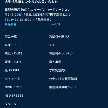
大型冷風機レンタルのお問い合わせ
正規販売店
株式会社 イーグルコーポレーション
〒345-0043 埼玉県北葛飾郡杉戸町下高野313-1
TEL 0480-33-6511（冷風機事業）
製品情報
サービス
製品一覧
冷風機の選び方
風神 PRIDE
デモ
疾風 HAYATE
冷風機のレンタル
雷神 RAIJIN
導入事例
嵐 ARASHI
学校施設向け
ARK アーク
熱中症対策 検証動画
MION ミオン
業務用冷風機ガイド
NEO BREEZE
ダクトクーラー