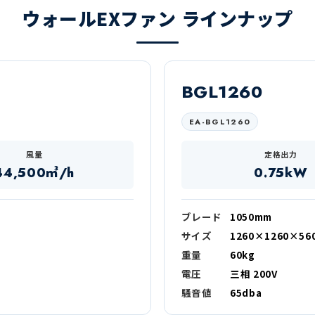
ウォールEXファン ラインナップ
BGL1260
EA-BGL1260
風量
定格出力
44,500㎥/h
0.75kW
ブレード
1050mm
サイズ
1260×1260×56
重量
60kg
電圧
三相 200V
騒音値
65dba