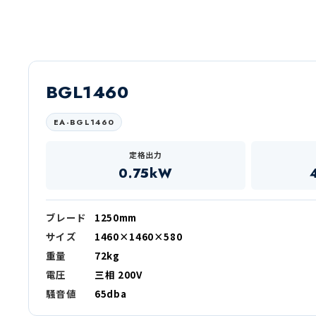
BGL1460
EA-BGL1460
定格出力
0.75kW
ブレード
1250mm
サイズ
1460×1460×580
重量
72kg
電圧
三相 200V
騒音値
65dba