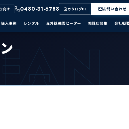
0480-31-6788
お問い合わせ
庁向け
カタログDL
導入事例
レンタル
赤外線融雪ヒーター
修理店募集
会社概
 FAN
ァン